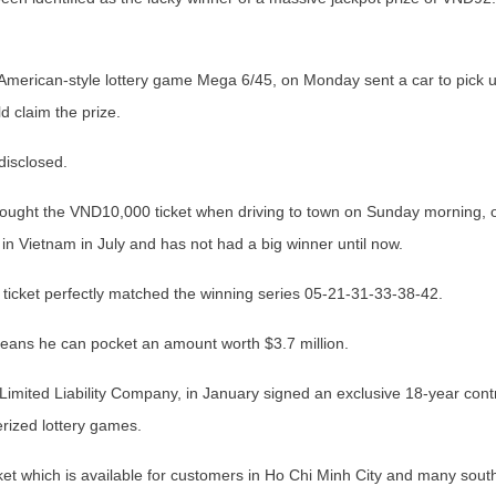
he American-style lottery game Mega 6/45, on Monday sent a car to pick 
d claim the prize.
 disclosed.
 bought the VND10,000 ticket when driving to town on Sunday morning, 
n Vietnam in July and has not had a big winner until now.
ticket perfectly matched the winning series 05-21-31-33-38-42.
means he can pocket an amount worth $3.7 million.
imited Liability Company, in January signed an exclusive 18-year cont
rized lottery games.
ket which is available for customers in Ho Chi Minh City and many sout