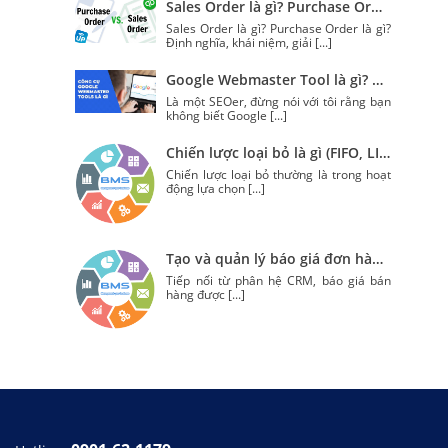
Sales Order là gì? Purchase Order là gì?
Sales Order là gì? Purchase Order là gì?
Định nghĩa, khái niệm, giải
[...]
Google Webmaster Tool là gì? Cách sử dụng để nâng tầm kĩ năng SEO
Là một SEOer, đừng nói với tôi rằng bạn
không biết Google
[...]
Chiến lược loại bỏ là gì (FIFO, LIFO, and FEFO) trong Odoo?
Chiến lược loại bỏ thường là trong hoạt
động lựa chọn
[...]
Tạo và quản lý báo giá đơn hàng với Odoo
Tiếp nối từ phân hệ CRM, báo giá bán
hàng được
[...]