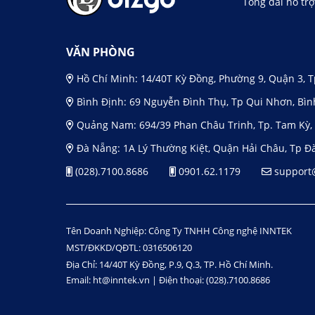
Tổng đài hỗ tr
VĂN PHÒNG
Hồ Chí Minh: 14/40T Kỳ Đồng, Phường 9, Quận 3, T
Bình Định: 69 Nguyễn Đình Thụ, Tp Qui Nhơn, Bìn
Quảng Nam: 694/39 Phan Châu Trinh, Tp. Tam Kỳ
Đà Nẵng: 1A Lý Thường Kiệt, Quận Hải Châu, Tp Đ
(028).7100.8686
0901.62.1179
support
Tên Doanh Nghiệp: Công Ty TNHH Công nghệ INNTEK
MST/ĐKKD/QĐTL: 0316506120
Địa Chỉ: 14/40T Kỳ Đồng, P.9, Q.3, TP. Hồ Chí Minh.
Email: ht@inntek.vn | Điện thoại: (028).7100.8686