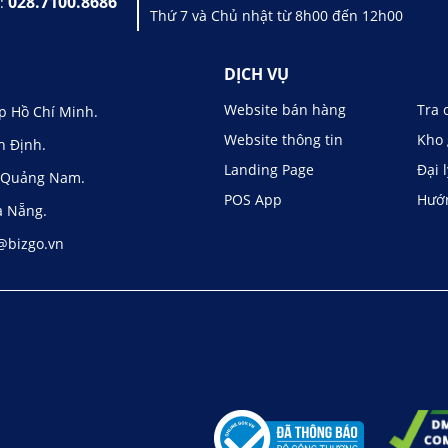
028.7100.8686
ợ:
Thứ 7 và Chủ nhật từ 8h00 đến 12h00
DỊCH VỤ
Website bán hàng
Tra 
p Hồ Chí Minh.
Website thông tin
Kho 
h Định.
Landing Page
Đại 
, Quảng Nam.
POS App
Hướ
à Nẵng.
@bizgo.vn