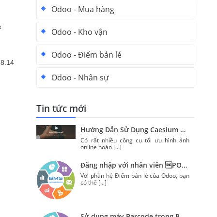
Odoo - Mua hàng
x
Odoo - Kho vận
Odoo - Điểm bán lẻ
 8.14
Odoo - Nhân sự
Tin tức mới
Hướng Dẫn Sử Dụng Caesium Để Nén Hình Ảnh
Có rất nhiều công cụ tối ưu hình ảnh
online hoàn
[...]
Đăng nhập với nhân viên POS Odoo
Với phân hệ Điểm bán lẻ của Odoo, bạn
có thể
[...]
Sử dụng máy Barcode trong Pos Odoo