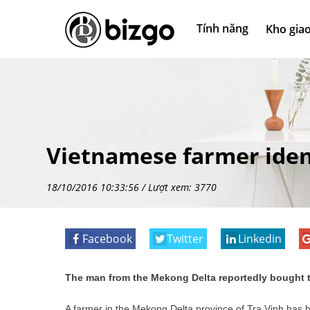
Tính năng
Kho giao
Vietnamese farmer identi
18/10/2016 10:33:56 / Lượt xem: 3770
Facebook
Twitter
Linkedin
The man from the Mekong Delta reportedly bought th
A farmer in the Mekong Delta province of Tra Vinh has b