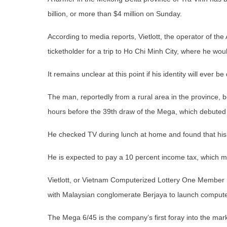
billion, or more than $4 million on Sunday.
According to media reports, Vietlott, the operator of t
ticketholder for a trip to Ho Chi Minh City, where he woul
It remains unclear at this point if his identity will ever be
The man, reportedly from a rural area in the province,
hours before the 39th draw of the Mega, which debuted i
He checked TV during lunch at home and found that his 
He is expected to pay a 10 percent income tax, which 
Vietlott, or Vietnam Computerized Lottery One Member L
with Malaysian conglomerate Berjaya to launch compute
The Mega 6/45 is the company’s first foray into the mar