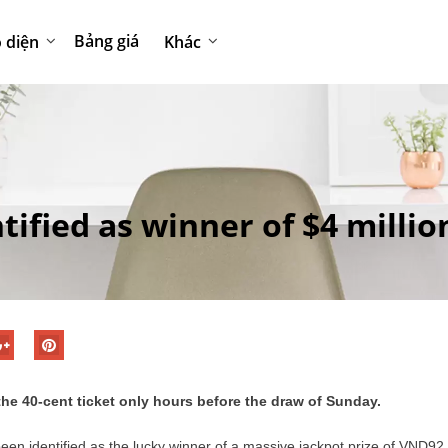
Bảng giá
 diện
Khác
fied as winner of $4 million
e 40-cent ticket only hours before the draw of Sunday.
een identified as the lucky winner of a massive jackpot prize of VND92