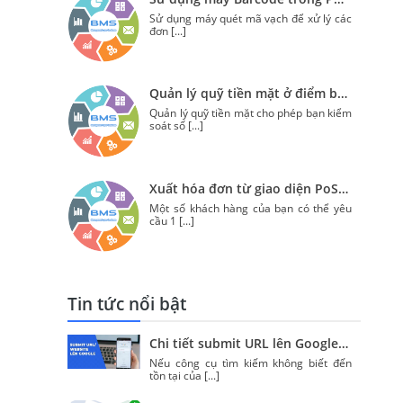
Sử dụng máy quét mã vạch để xử lý các
đơn
[...]
Quản lý quỹ tiền mặt ở điểm bán lẻ trong Odoo
Quản lý quỹ tiền mặt cho phép bạn kiểm
soát số
[...]
Xuất hóa đơn từ giao diện PoS trong Odoo
Một số khách hàng của bạn có thể yêu
cầu 1
[...]
Tin tức nổi bật
Chi tiết submit URL lên Google nhanh chóng (update 2020)
Nếu công cụ tìm kiếm không biết đến
tồn tại của
[...]