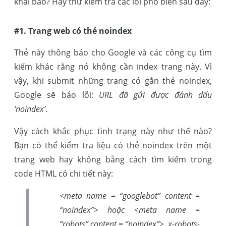
khai báo? Hãy thử kiểm tra các lỗi phổ biến sau đây:
#1. Trang web có thẻ noindex
Thẻ này thông báo cho Google và các công cụ tìm
kiếm khác rằng nó không cần index trang này. Vì
vậy, khi submit những trang có gắn thẻ noindex,
Google sẽ báo lỗi:
URL đã gửi được đánh dấu
‘noindex’
.
Vậy cách khắc phục tình trạng này như thế nào?
Bạn có thể kiểm tra liệu có thẻ noindex trên một
trang web hay không bằng cách tìm kiếm trong
code HTML có chi tiết này:
<meta name = “googlebot” content =
“noindex”>
hoặc
<meta name =
“robots” content = “noindex”>, x-robots-