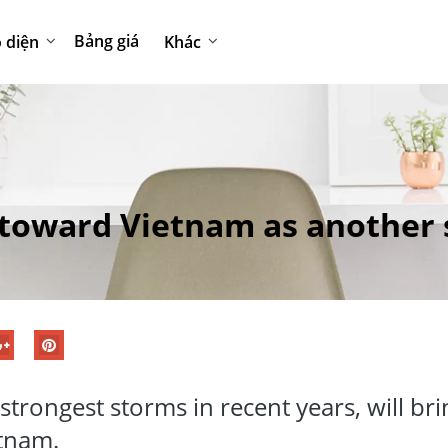
Bảng giá
 diện
Khác
 toward Vietnam as another
strongest storms in recent years, will bri
etnam.