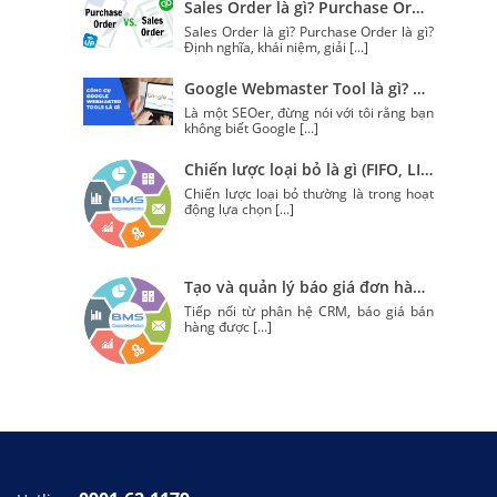
Sales Order là gì? Purchase Order là gì?
Sales Order là gì? Purchase Order là gì?
Định nghĩa, khái niệm, giải
[...]
Google Webmaster Tool là gì? Cách sử dụng để nâng tầm kĩ năng SEO
Là một SEOer, đừng nói với tôi rằng bạn
không biết Google
[...]
Chiến lược loại bỏ là gì (FIFO, LIFO, and FEFO) trong Odoo?
Chiến lược loại bỏ thường là trong hoạt
động lựa chọn
[...]
Tạo và quản lý báo giá đơn hàng với Odoo
Tiếp nối từ phân hệ CRM, báo giá bán
hàng được
[...]