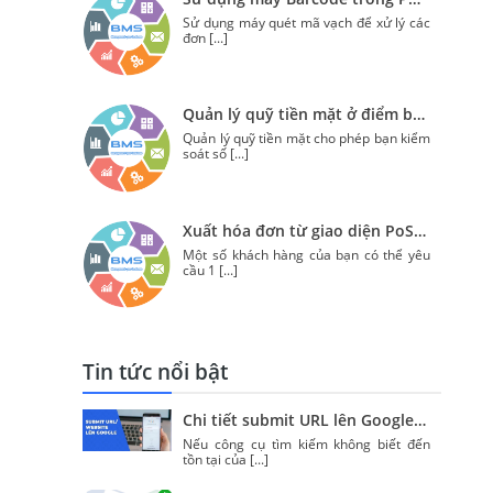
Sử dụng máy quét mã vạch để xử lý các
đơn
[...]
Quản lý quỹ tiền mặt ở điểm bán lẻ trong Odoo
Quản lý quỹ tiền mặt cho phép bạn kiểm
soát số
[...]
Xuất hóa đơn từ giao diện PoS trong Odoo
Một số khách hàng của bạn có thể yêu
cầu 1
[...]
Tin tức nổi bật
Chi tiết submit URL lên Google nhanh chóng (update 2020)
Nếu công cụ tìm kiếm không biết đến
tồn tại của
[...]