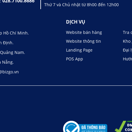
028.7100.8686
ợ:
Thứ 7 và Chủ nhật từ 8h00 đến 12h00
DỊCH VỤ
Website bán hàng
Tra 
p Hồ Chí Minh.
Website thông tin
Kho 
h Định.
Landing Page
Đại 
, Quảng Nam.
POS App
Hướ
à Nẵng.
@bizgo.vn