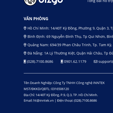
Tổng đài hỗ tr
VĂN PHÒNG
Hồ Chí Minh: 14/40T Kỳ Đồng, Phường 9, Quận 3, T
Bình Định: 69 Nguyễn Đình Thụ, Tp Qui Nhơn, Bìn
Quảng Nam: 694/39 Phan Châu Trinh, Tp. Tam Kỳ
Đà Nẵng: 1A Lý Thường Kiệt, Quận Hải Châu, Tp Đ
(028).7100.8686
0901.62.1179
support
Tên Doanh Nghiệp: Công Ty TNHH Công nghệ INNTEK
MST/ĐKKD/QĐTL: 0316506120
Địa Chỉ: 14/40T Kỳ Đồng, P.9, Q.3, TP. Hồ Chí Minh.
Email: ht@inntek.vn | Điện thoại: (028).7100.8686