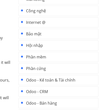
Công nghệ
Internet @
Bảo mật
ay
Hội nhập
Phần mềm
t will
Phần cứng
pours,
Odoo - Kế toán & Tài chính
Odoo - CRM
 will
Odoo - Bán hàng