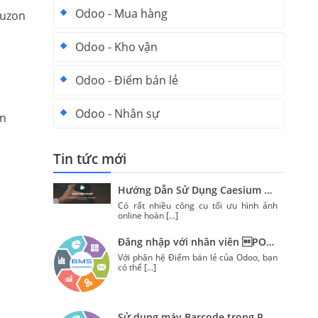
Odoo - Mua hàng
Luzon
Odoo - Kho vận
Odoo - Điểm bán lẻ
Odoo - Nhân sự
en
Tin tức mới
Hướng Dẫn Sử Dụng Caesium Để Nén Hình Ảnh
Có rất nhiều công cụ tối ưu hình ảnh
online hoàn
[...]
Đăng nhập với nhân viên POS Odoo
Với phân hệ Điểm bán lẻ của Odoo, bạn
có thể
[...]
Sử dụng máy Barcode trong Pos Odoo